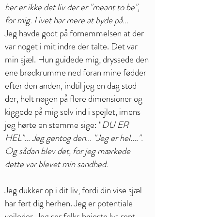
her er ikke det liv der er "meant to be",
for mig. Livet har mere at byde på...
Jeg havde godt på fornemmelsen at der
var noget i mit indre der talte. Det var
min sjæl. Hun guidede mig, dryssede den
ene brødkrumme ned foran mine fødder
efter den anden, indtil jeg en dag stod
der, helt nøgen på flere dimensioner og
kiggede på mig selv ind i spejlet, imens
jeg hørte en stemme sige: "
DU ER
HEL"... Jeg gentog den... "Jeg er
hel....".
Og sådan blev det, for jeg mærkede
dette var blevet min sandhed.
Jeg dukker op i dit liv, fordi din vise sjæl
har ført dig herhen. Jeg er potentiale
vejleder. Jeg ser folks højeste lys rent