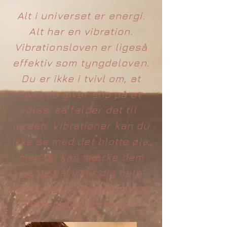
Alt i universet er energi.
Alt har en vibration.
Vibrationsloven er ligeså
effektiv som tyngdeloven.
Du er ikke i tvivl om, at
hvis du giver slip på et
glas, så falder det til
jorden. Vibrationer kan du
ikke se med det blotte øje,
men du kan mærke dem
og de påvirker dig hele
tiden. Når vi erkender det,
så ændres vores liv.