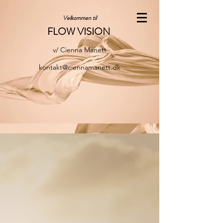
Velkommen til
FLOW VISION
v/ Cienna Manett
kontakt@ciennamanett.dk