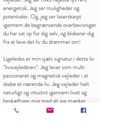
energetisk. Jeg ser muligheder og
potentialer. Og, jeg ser laserskarpt
igennem de begrænsende overbevisniger
du har sat op for dig selv, og blokerer dig
fra at leve det liv du drømmer om!
Ligeledes er min sjæls signatur i dette liv
"livsvejlederen". Jeg lever som multi
passioneret og magnetisk vejleder i at
skabe et nærende liv. Jeg vejleder helt
naturligt og intuitivt igennem livet og
beskæftiger mig med alt jeg mærker
passion omkring. Dette kan være alt fra
kærlighed til business. Jeg ser det hele
menneske og alle sammenhænge hvor
der kan skabes balance".