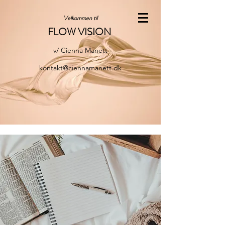
Velkommen til
FLOW VISION
v/ Cienna Manett
kontakt@ciennamanett.dk