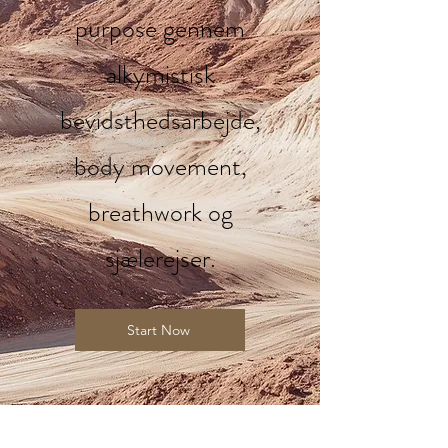
purpose gennem
alkymistisk
bevidsthedsarbejde,
body movement,
breathwork og
sjælerejser.
Start Now