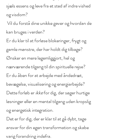
sjæls essens og leve fra et sted af indre vished
og visdom?
Vil du forstå dine unikke gaver og hvordan de
kan bruges i verden?
Er du klar til at forløse blokeringer, frygt og
gamle mønstre, der har holdt dig tilbage?
Ønsker en mere legemliggjort, hel og
nærværende tilgang til din spirituelle rejse?
Er du åben for at arbejde med åndedræt,
bevægelse, visualisering og energiarbejde?
Dette forløb er
ikke
for dig, der søger hurtige
løsninger eller en mental tilgang uden kropslig
og energetisk integration.
Det er for dig, der er klar til at gå dybt, tage
ansvar for din egen transformation og skabe
varig forandring indefra.