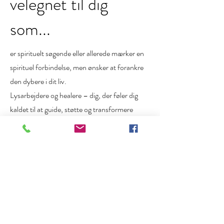
velegnet til dig
som...
er spirituelt søgende eller allerede mærker en
spirituel forbindelse, men ønsker at forankre
den dybere i dit liv.
Lysarbejdere og healere – dig, der føler dig
kaldet til at guide, støtte og transformere
andre, men har brug for klarhed om din unikke
vej.
Kreative sjæle og visionære – kunstnere,
forfattere, iværksættere og intuitive, der
ønsker at udtrykke sin sjæls energi gennem
skabende processer.
Mennesker i overgangsfaser – dig, der oplever
livsændringer, eksistentielle spørgsmål eller en