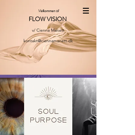
Velkommen til
FLOW VISION
v/ Cienna Manett
kontakt@ciennamanett.dk