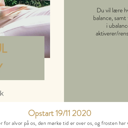
Du vil lære hv
balance, samt 
i ubalanc
aktiverer/ren
Opstart 19/11 2020
or alvor på os, den mørke tid er over os, og frosten har væ