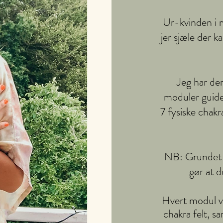
Ur-kvinden i m
jer sjæle der k
Jeg har der
moduler guide
7 fysiske chak
NB: Grundet 
gør at d
Hvert modul vi
chakra felt, s