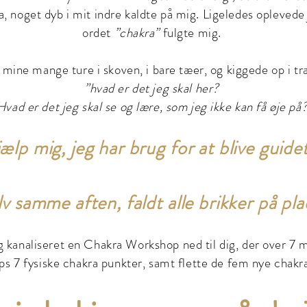
a, noget dyb i mit indre kaldte på mig. Ligeledes opleved
ordet
”chakra”
fulgte mig.
f mine mange ture i skoven, i bare tæer, og kiggede op i t
”hvad er det jeg skal her?
Hvad er det jeg skal se og lære, som jeg ikke kan få øje på
ælp mig, jeg har brug for at blive guidet
v samme aften, faldt alle brikker på pla
g kanaliseret en Chakra Workshop ned til dig, der over 7
ps 7 fysiske chakra punkter, samt flette de fem nye chakra