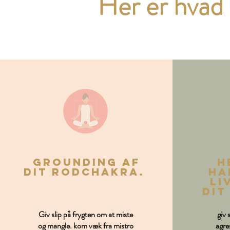
Her er hvad 
Grounding af
h
dit rodchakra.
ha
li
dit
Giv slip på frygten om at miste
giv 
og mangle. kom væk fra mistro
agre