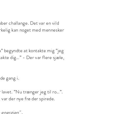
ober challange. Det var en vild
 virkelig kan noget med mennesker
a” begyndte at kontakte mig ”jeg
takte dig…” - Der var flere sjæle,
de gang i.
lavet. ”Nu trænger jeg til ro…”.
 var der nye frø der spirede.
 energien"
.