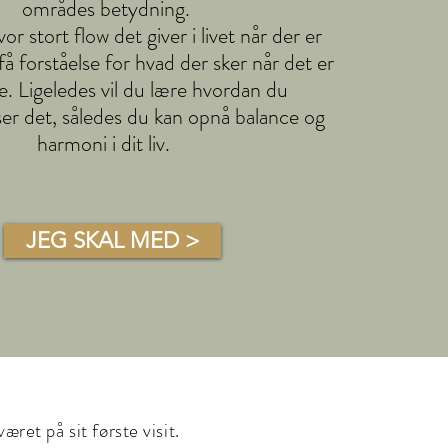
områdes betydning.
or stort flow det giver i livet når der er
få forståelse for hvad der sker når det er
e. Ligeledes vil du lære hvordan du
ser det, således du kan opnå balance og
harmoni i dit liv.
JEG SKAL MED >
ret på sit første visit.