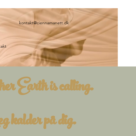
kontakt@ciennamanett.dk
akt
er Earth is calling.
g kalder på dig.