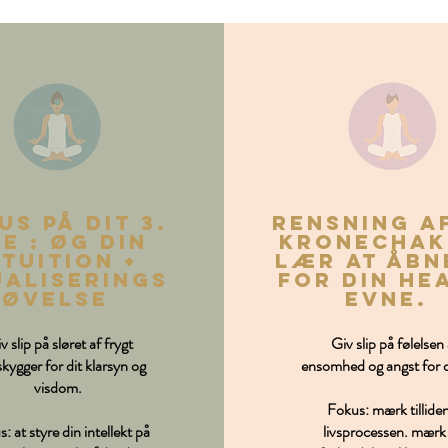
us på dit 3.
rensning af
e : øg din
kronechak
ntuition +
lær at åbn
ualiserings
for din he
øvelse
evne.
v slip på sløret af frygt
Giv slip på følelsen 
skygger for dit klarsyn og
ensomhed og angst for
visdom.
Fokus: mærk tilliden 
: at styre din intellekt på
livsprocessen. mærk