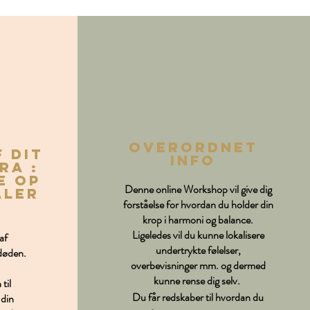
Overordnet
 dit
info
ra :
e op
Denne online Workshop vil give dig
aler
forståelse for hvordan du holder din
krop i harmoni og balance.
Ligeledes vil du kunne lokalisere
af
undertrykte følelser,
 døden.
overbevisninger mm. og dermed
kunne rense dig selv.
til
Du får redskaber til hvordan du
 din