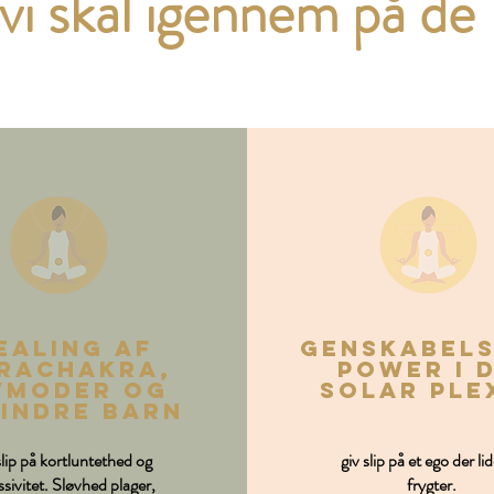
vi skal igennem på de
ealing af
genskabels
raChakra,
power i d
vmoder og
Solar ple
 indre barn
slip på kortluntethed og
giv slip på et ego der li
ssivitet. Sløvhed plager,
frygter.