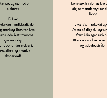
ntimitet og nærhed er
kom væk fra den usikre u
blokeret.
dig, som undertrykker di
livslys.
Fokus:
yrke din handlekraft, der
Fokus: At mærke dit ege
g stærk og åben for livet.
At tro på dig selv, og tu
urde lade livet strømme
frem i din egen unikh
igennem dig.
At acceptere livet som d
bne op for din livskraft,
og lade det stråle
nsualitet, og kreative
skaberkraft.