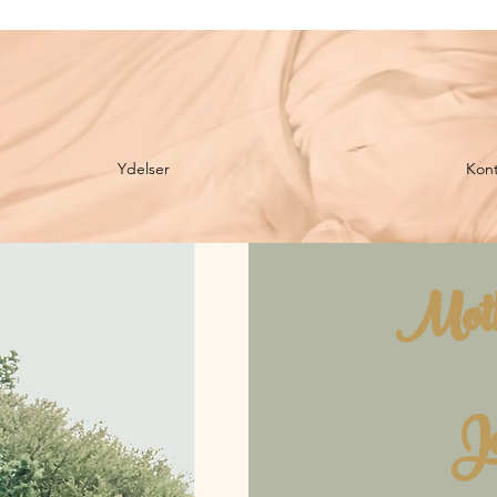
Ydelser
Kont
​Moth
Je