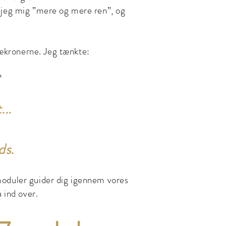
e jeg mig ”mere og mere ren”, og
rækronerne. Jeg tænkte:
?
...
ds.
 moduler guider dig igennem vores
 ind over.