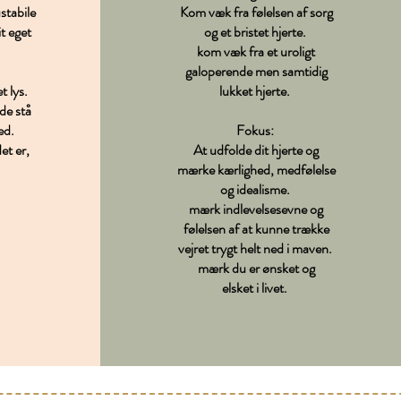
stabile
Kom væk fra følelsen af sorg
t eget
og et bristet hjerte.
kom væk fra et uroligt
galoperende men samtidig
t lys.
lukket hjerte.
rde stå
ed.
Fokus:
et er,
At udfolde dit hjerte og
.
mærke kærlighed, medfølelse
og idealisme.
mærk indlevelsesevne og
følelsen af at kunne trække
vejret trygt helt ned i maven.
mærk du er ønsket og
elsket i livet.