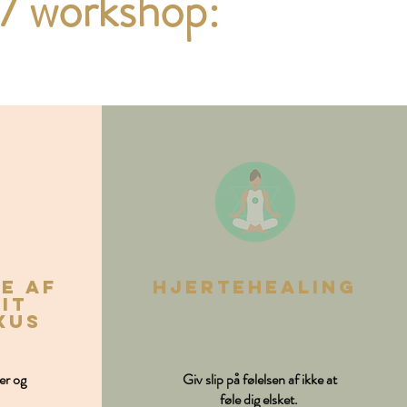
 7 workshop:
e af
hjertehealing
it
xus
der og
Giv slip på følelsen af ikke at
føle dig elsket.