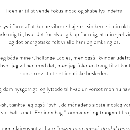
Tiden er til at vende fokus indad og skabe lys indefra.
yv i form af at kunne vibrere højere i sin kerne i min okt
de mig til, hvor det for alvor gik op for mig, at min sjæl
og det energetiske felt vi alle har i og omkring os.
 jeg både mine Challange Ladies, men også ”kvinder udefr
r hvor jeg vil hen med det, men jeg føler en trang til at kon
som skrev stort set identiske beskeder.
g dem nysgerrigt, og lyttede til hvad universet mon nu hav
k, tænkte jeg også ”pyh”, da månedens sidste indslag var 
 var helt sandt. For inde bag ”tomheden” og trangen til ro,
 med clairvoyant at høre
”noget med energi, du
skal
rense