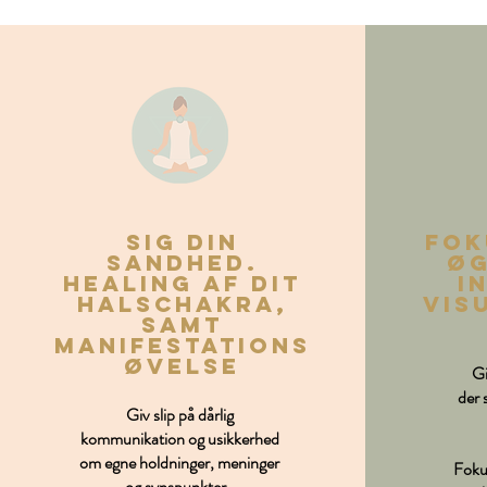
sig din
fok
sandhed.
øg
Healing af dit
i
halschakra,
vis
samt
manifestations
øvelse
Gi
der 
Giv slip på dårlig
kommunikation og usikkerhed
om egne holdninger, meninger
Fokus
og synspunkter.