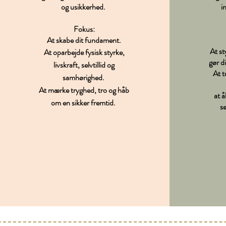
og usikkerhed.
i
Fokus:
At skabe dit fundament.
At st
At oparbejde fysisk styrke,
gør di
livskraft,
selvtillid og
At t
samhørighed.
At mærke tryghed, tro og håb
at å
om en sikker fremtid.
se