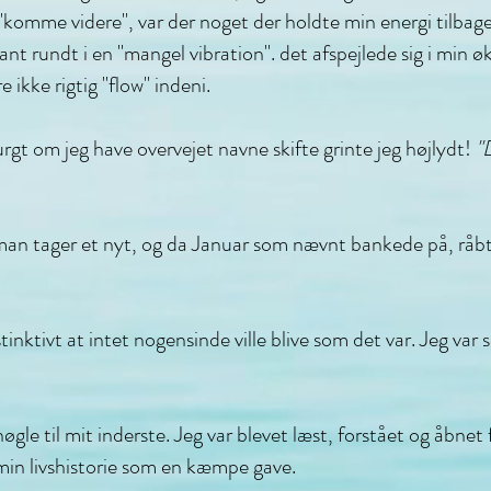
 "komme videre", var der noget der holdte min energi tilbage,
tant rundt i en "mangel vibration". det afspejlede sig i min
e ikke rigtig "flow" indeni.
urgt om jeg have overvejet navne skifte grinte jeg højlydt!
"
an tager et nyt, og da Januar som nævnt bankede på, råbte
stinktivt at intet nogensinde ville blive som det var. Jeg va
øgle til mit inderste. Jeg var blevet læst, forstået og åbnet
 min livshistorie som en kæmpe gave.