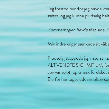
Jeg forstod hvorfor jeg havde være
føltes
, og jeg kunne pludselig helt
Sommerfuglen havde fået sine vi
Min indre kriger sænkede sit våb
Pludselig stoppede jeg med at 
ALT VENDTE SIG I MIT LIV, for 
Jeg var solgt, og smask forelsket 
Derfor har taget uddannelsen som