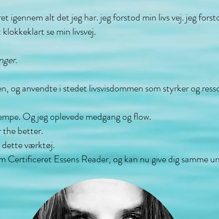
t igennem alt det jeg har. jeg forstod min livs vej. jeg fors
 klokkeklart se min livsvej.
nger.
en, og anvendte i stedet livsvisdommen som styrker og ress
kæmpe. Og jeg oplevede medgang og flow.
the better.
i dette værktøj.
 Certificeret Essens Reader, og kan nu give dig samme uni