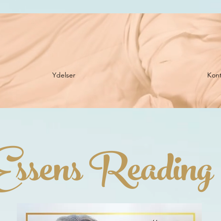
Ydelser
Kont
Essens Reading