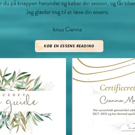
ker du på knappen herunder og køber din session, og får tils
Jeg glæder mig til at læse din essens.
knus Cienna
KØB EN ESSENS READING