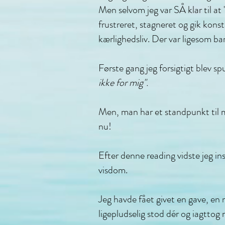
Men selvom jeg var SÅ klar til at
frustreret, stagneret og gik kons
kærlighedsliv. Der var ligesom bar
Første gang jeg forsigtigt blev sp
ikke for mig".
Men, man har et standpunkt til m
nu!
Efter denne reading vidste jeg in
visdom.
Jeg havde fået givet en gave, en n
ligepludselig stod dér og iagttog