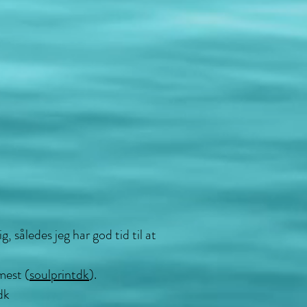
, således jeg har god tid til at
mest (
soulprintdk
).
dk