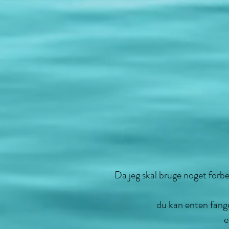
Da jeg skal bruge noget forber
du kan enten fange 
e