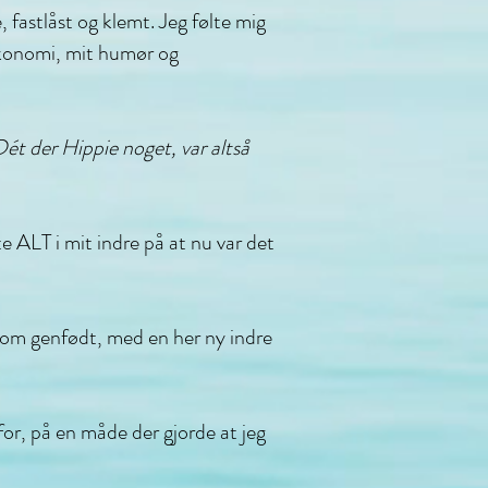
 fastlåst og klemt. Jeg følte mig
 økonomi, mit humør og
Dét der Hippie noget, var altså
 ALT i mit indre på at nu var det
r som genfødt, med en her ny indre
 for, på en måde der gjorde at jeg